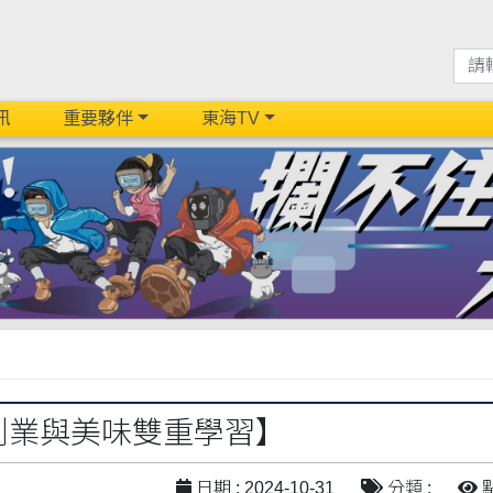
訊
重要夥伴
東海TV
】
za創業與美味雙重學習】
日期 : 2024-10-31
分類 :
點