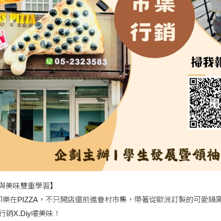
za創業與美味雙重學習】
在PIZZA，不只開店還前進眷村市集，帶著從歐洲訂製的可愛鍋
行銷X.Diy嚐美味！