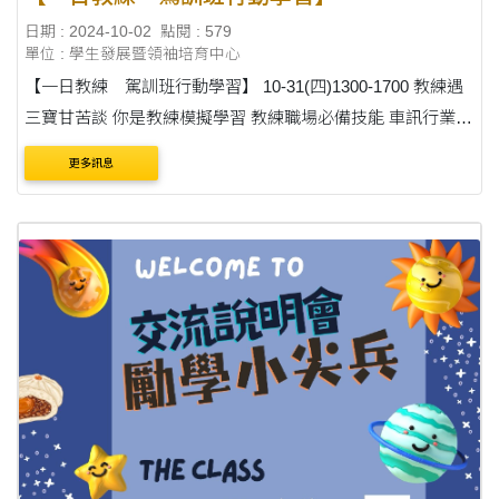
日期 : 2024-10-02
點閱 : 579
單位 : 學生發展暨領袖培育中心
【一日教練 駕訓班行動學習】 10-31(四)1300-1700 教練遇
三寶甘苦談 你是教練模擬學習 教練職場必備技能 車訊行業市
場分析 穿越今古教變書生 東海駕訓班＋磺溪書院 搶先報
更多訊息
名： http