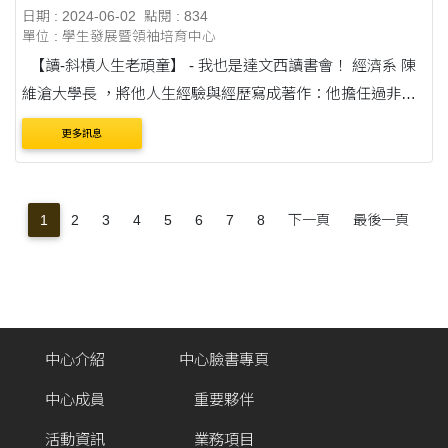
日期 : 2024-06-02
點閱 : 834
單位 : 學生發展暨領袖培育中心
【讀-斜槓人生老頑童】 - 我也是達文西讀書會！ 經濟系 陳
維滄大學長 ，將他人生經驗與經歷寫成著作：他擔任過非常
多不同的角色，曾是感性文學哲學的文藝青年，同時也是理
更多訊息
性商場企業家，更是跨域成為....
1
2
3
4
5
6
7
8
下一頁
最後一頁
中心介紹
中心臉書專頁
中心成員
重要夥伴
活動資訊
業務項目