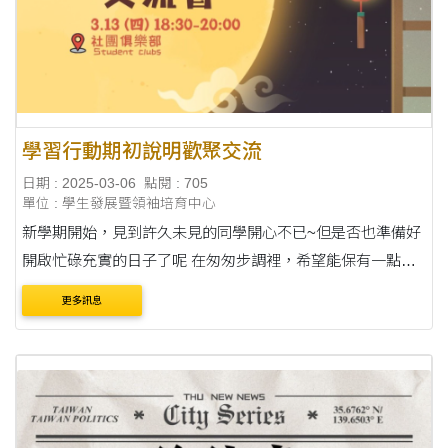
學習行動期初說明歡聚交流
日期 : 2025-03-06
點閱 : 705
單位 : 學生發展暨領袖培育中心
新學期開始，見到許久未見的同學開心不已~但是否也準備好
開啟忙碌充實的日子了呢 在匆匆步調裡，希望能保有一點時
間與你相聚！ 談談心、說說話，享受輕鬆氛圍下的自在交流~
更多訊息
【勵學小尖兵】 學習行動....