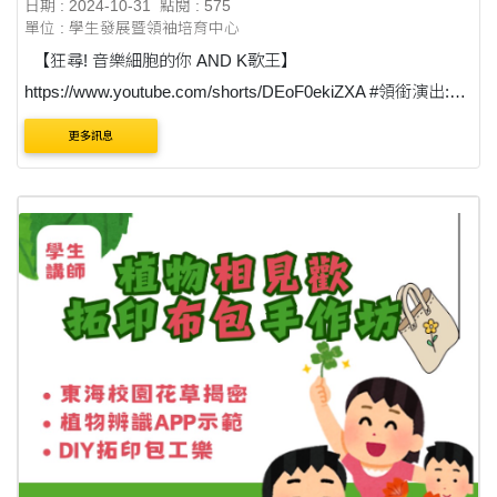
日期 : 2024-10-31
點閱 : 575
單位 : 學生發展暨領袖培育中心
【狂尋! 音樂細胞的你 AND K歌王】
https://www.youtube.com/shorts/DEoF0ekiZXA #領銜演出:
(excited)中文 子烜 (cute pose)企管 珮如 (sunglasses and
更多訊息
smile)哲學 浚璿 (uninterested)社會 雅竹 (smile)路人老....