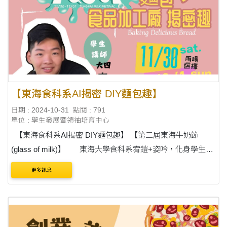
【東海食科系AI揭密 DIY麵包趣】
日期 : 2024-10-31
點閱 : 791
單位 : 學生發展暨領袖培育中心
【東海食科系AI揭密 DIY麵包趣】 【第二屆東海牛奶節
(glass of milk)】 東海大學食科系宥鎧+姿吟，化身學生講
師，將在第二節東海牛奶節中帶大家DIY麵包。做中學雷雕裝
更多訊息
飾，更有趣的....