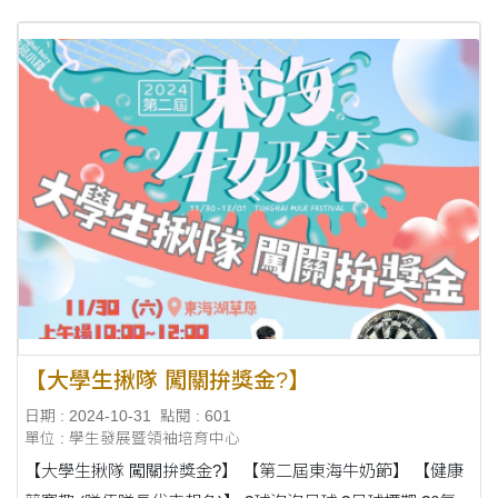
【大學生揪隊 闖關拚獎金?】
日期 : 2024-10-31
點閱 : 601
單位 : 學生發展暨領袖培育中心
【大學生揪隊 闖關拚獎金?】 【第二屆東海牛奶節】 【健康