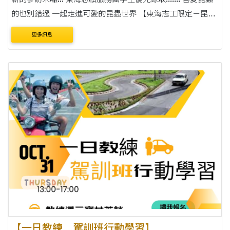
的也別錯過 一起走進可愛的昆蟲世界 【東海志工限定－昆蟲
趣校外學習】 11/15(週五)13-18 台灣昆蟲館新竹館 動物互動
更多訊息
體驗樂 彩繪....
【一日教練 駕訓班行動學習】