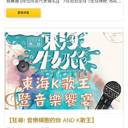
競賽趣 (隊伍隊長代表報名)】 ?球泡泡足球 ?足球標靶 ?6氣墊
趣味樂 來嚕！隊長快揪團！ 拚健康拚體力拚能量，拚獎金 ?
更多訊息
?1130 (周六) ....
【狂尋! 音樂細胞的你 AND K歌王】