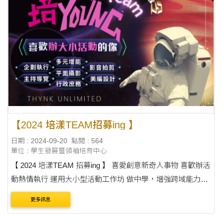
【2024 培漾TEAM招募ing 】
日期 : 2024-09-20
點閱 : 564
單位 : 學生發展暨領袖培育中心
【 2024 培漾TEAM 招募ing 】 喜愛創意新奇人事物 喜歡辦活
動熱情執行 運用大小型活動工作坊 做中學，增強跨域能力
upup! 更多了解與報名： https://reurl.cc/zDKqVQ 第1屆團長
更多訊息
中文系 黃子烜&nb....