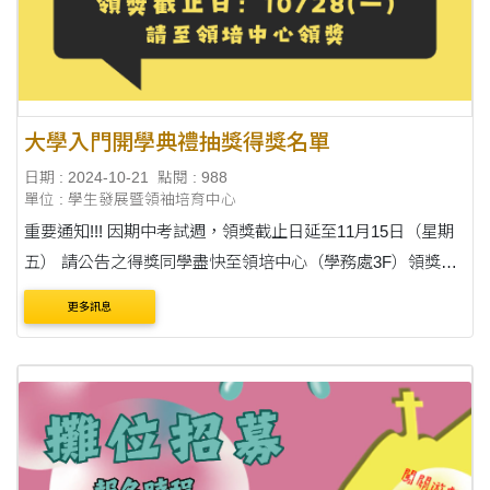
大學入門開學典禮抽獎得獎名單
日期 : 2024-10-21
點閱 : 988
單位 : 學生發展暨領袖培育中心
重要通知!!! 因期中考試週，領獎截止日延至11月15日（星期
五） 請公告之得獎同學盡快至領培中心（學務處3F）領獎，
謝謝配合! 註：限本人親領，並請攜帶學生證。 【SONY索
更多訊息
尼】可攜式無線藍牙喇叭 SRS-XB....