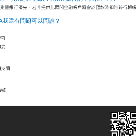
兆豐銀行優先，若非提供此兩間金融帳戶將會於匯款時扣除跨行轉帳手續
Q&A我還有問題可以問誰？
佳容
均旻
趙支蘭
梅鄉