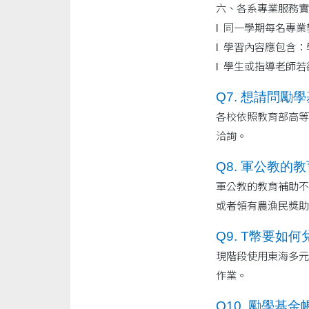
六、各系專業服務實
l 同一學期每名專
l 學習內容應包含
l 學生或指導老師
Q7. 想請問
各校依照教育部高等
洽詢。
Q8. 軍公教的
軍公教的教育補助不
或者領有農漁民獎助
Q9. T幣要如
現階段使用東海多元
作業。
Q10. 勵學