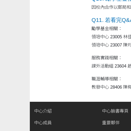
因校內合作以郵局和
Q11. 若看完
勵學基金相關：
領培中心 23005 林
領培中心 23007 陳
服務實踐相關：
課外活動組 23604 
職涯輔導相關：
教發中心 28406 陳
中心介紹
中心臉書專頁
中心成員
重要夥伴