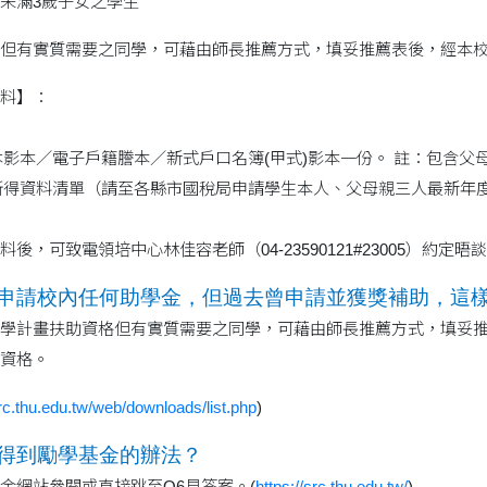
未滿3歲子女之學生
但有實質需要之同學，可藉由師長推薦方式，填妥推薦表後，經本
料】：
謄本影本／電子戶籍謄本／新式戶口名簿(甲式)影本一份。 註：包含父
類所得資料清單（請至各縣市國稅局申請學生本人、父母親三人最新年
後，可致電領培中心林佳容老師（04-23590121#23005）約定
沒有申請校內任何助學金，但過去曾申請並獲獎補助，這
學計畫扶助資格但有實質需要之同學，可藉由師長推薦方式，填妥
資格。
src.thu.edu.tw/web/downloads/list.php
)
以看得到勵學基金的辦法？
金網站參閱或直接跳至Q6見答案。(
https://src.thu.edu.tw/
)