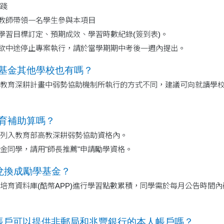
踐
業教師帶領一名學生參與本項目
：學習目標訂定、預期成效、學習時數紀錄(簽到表)。
若欲中途停止專案執行，請於當學期期中考後一週內提出。
勵學基金其他學校也有嗎？
教育深耕計畫中弱勢協助機制所執行的方式不同，建議可向就讀學
教育補助算嗎？
列入教育部高教深耕弱勢協助資格內。
金同學，請用"師長推薦"申請勵學資格。
何兌換成勵學基金？
培育資料庫(酷幣APP)進行學習點數累積，同學需於每月公告時間
基金帳戶可以提供非郵局和兆豐銀行的本人帳戶嗎？