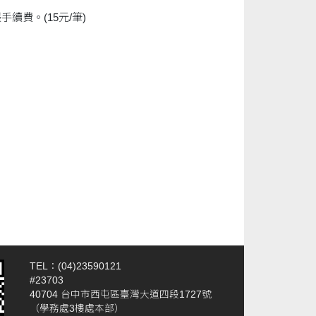
費。(15元/筆)
TEL：(04)23590121
#23703
40704 台中市西屯區臺灣大道四段1727號
（學務處3樓處本部）