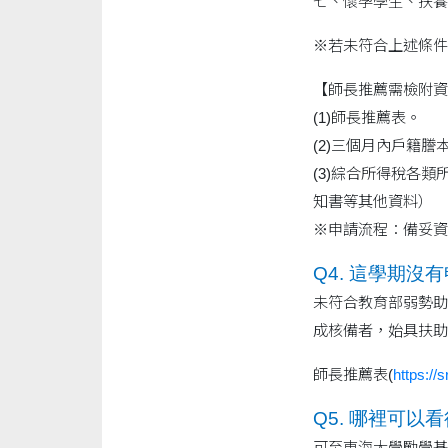
七、懷孕學生、扶養
※若未符合上述條件
【師長推薦需檢附資
(1)師長推薦表。
(2)三個月內戶籍
(3)綜合所得稅各
知書等其他資料）
※申請流程：備妥資料
Q4. 這學期
未符合教育部弱勢助
成核備者，始具扶助
師長推薦表(
https://
Q5. 哪裡可
可至東海大學勵學基