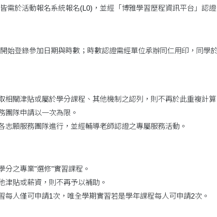
，皆需於活動報名系統報名(L0)，並經「博雅學習歷程資訊平台」認證
可開始登錄參加日期與時數；時數認證需經單位承辦同仁用印，同學
獲取相關津貼或屬於學分課程、其他機制之認列，則不再於此重複計算
服務團隊申請以一次為限。
內各志願服務團隊進行，並經輔導老師認證之專屬服務活動。
學分之專業"選修"實習課程。
其他津貼或薪資，則不再予以補助。
實習每人僅可申請1次，唯全學期實習若是學年課程每人可申請2次。