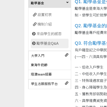
Q1.
勵學基金是
勵學基金
勵學基金是東海大學
設置初衷
制，使學生可於就學
機制介紹
Q2.
勵學基金的
勵學基金專戶經費來
來自學生的感恩
Q3. 符合勵學
勵學基金Q&A
有戶籍登記之中華民
大學入門
(一~四、六須具有學
東海牛奶節
一、低收入戶學生
二、中低收入戶學生
培漾team招募
三、特殊境遇家庭子
學生志願服務平台
四、身心障礙學生及
五、獲教育部弱勢助
六、具學雜費減免資