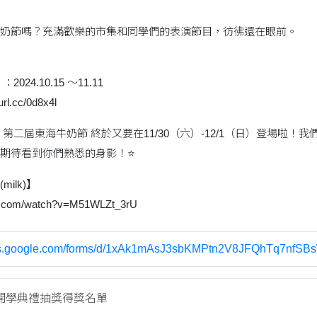
奶節嗎？充滿歡樂的市集和同學們的表演節目，彷彿還在眼前。
24.10.15 ～11.11
l.cc/0d8x4l
第二屆東海牛奶節 終於又要在11/30（六）-12/1（日）登場啦
期待看到你們熟悉的身影！⭐️
ilk)】
be.com/watch?v=M51WLZt_3rU
ocs.google.com/forms/d/1xAk1mAsJ3sbKMPtn2V8JFQhTq7nfSB
開學典禮抽獎得獎名單