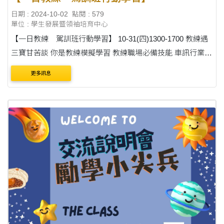
日期 : 2024-10-02
點閱 : 579
單位 : 學生發展暨領袖培育中心
【一日教練 駕訓班行動學習】 10-31(四)1300-1700 教練遇
三寶甘苦談 你是教練模擬學習 教練職場必備技能 車訊行業市
場分析 穿越今古教變書生 東海駕訓班＋磺溪書院 搶先報
更多訊息
名： http