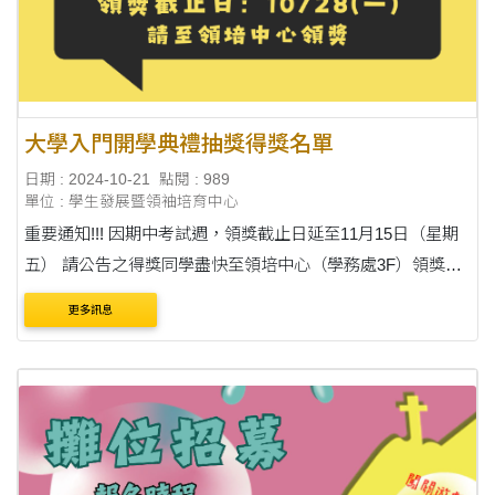
大學入門開學典禮抽獎得獎名單
日期 : 2024-10-21
點閱 : 989
單位 : 學生發展暨領袖培育中心
重要通知!!! 因期中考試週，領獎截止日延至11月15日（星期
五） 請公告之得獎同學盡快至領培中心（學務處3F）領獎，
謝謝配合! 註：限本人親領，並請攜帶學生證。 【SONY索
更多訊息
尼】可攜式無線藍牙喇叭 SRS-XB....