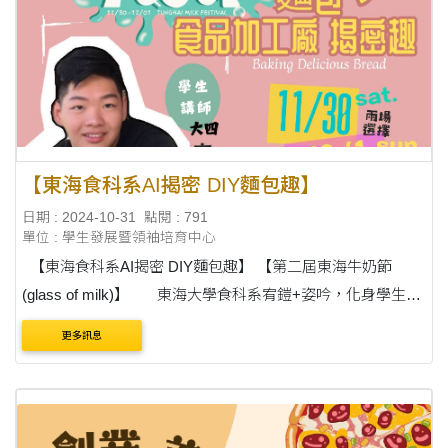
【東海食科系AI揭密 DIY麵包趣】
日期 : 2024-10-31
點閱 : 791
單位 : 學生發展暨領袖培育中心
【東海食科系AI揭密 DIY麵包趣】 【第二屆東海牛奶節
(glass of milk)】 東海大學食科系宥鎧+姿吟，化身學生講
師，將在第二節東海牛奶節中帶大家DIY麵包。做中學雷雕裝
更多訊息
飾，更有趣的....