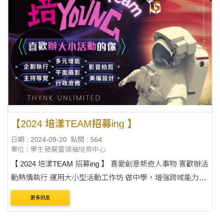
【2024 培漾TEAM招募ing 】
日期 : 2024-09-20
點閱 : 564
單位 : 學生發展暨領袖培育中心
【 2024 培漾TEAM 招募ing 】 喜愛創意新奇人事物 喜歡辦活
動熱情執行 運用大小型活動工作坊 做中學，增強跨域能力
upup! 更多了解與報名： https://reurl.cc/zDKqVQ 第1屆團長
更多訊息
中文系 黃子烜&nb....