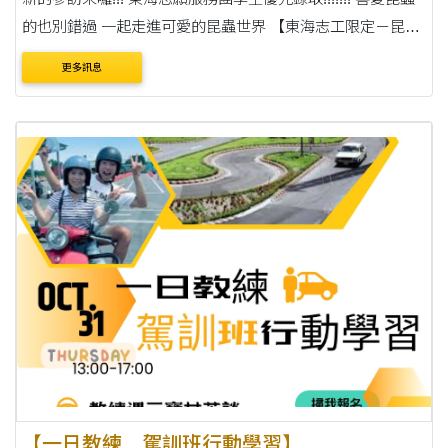
的也別錯過 一起走進可愛的昆蟲世界 【東海志工限定－昆蟲
趣校外學習】 11/15(週五)13-18 台灣昆蟲館新竹館 動物互動
更多訊息
體驗樂 彩繪....
【一日教練 駕訓班行動學習】