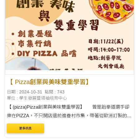
【 Pizza創業與美味雙重學習】
日期 : 2024-10-31
點閱 : 743
單位 : 學生發展暨領袖培育中心
【 (pizza)Pizza創業與美味雙重學習】 曾是跆拳道選手卻
樂在PIZZA，不只開店還前進眷村市集，帶著從歐洲訂製的可
愛鍋窯，創造美味傳奇！ 老闆創業分享x.市集行銷X.Diy嚐美
更多訊息
味！ ?11 / 22 (五） ....