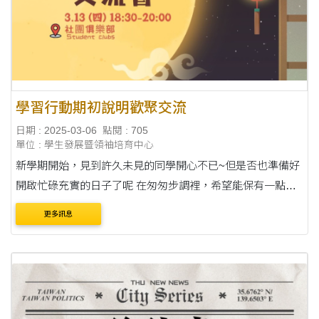
學習行動期初說明歡聚交流
日期 : 2025-03-06
點閱 : 705
單位 : 學生發展暨領袖培育中心
新學期開始，見到許久未見的同學開心不已~但是否也準備好
開啟忙碌充實的日子了呢 在匆匆步調裡，希望能保有一點時
間與你相聚！ 談談心、說說話，享受輕鬆氛圍下的自在交流~
更多訊息
【勵學小尖兵】 學習行動....