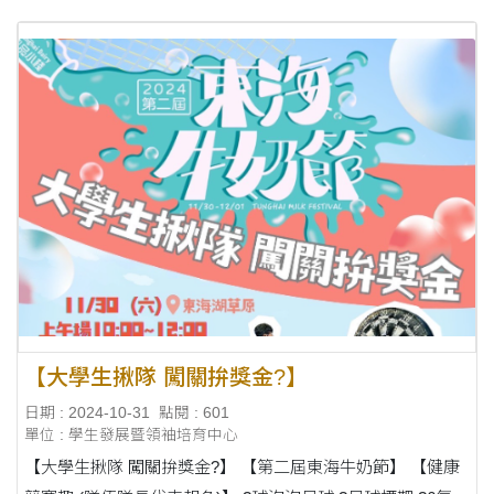
【大學生揪隊 闖關拚獎金?】
日期 : 2024-10-31
點閱 : 601
單位 : 學生發展暨領袖培育中心
【大學生揪隊 闖關拚獎金?】 【第二屆東海牛奶節】 【健康