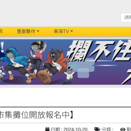
訊
重要夥伴
東海TV
】
市集攤位開放報名中】
日期 : 2024-10-20
分類 :
點閱