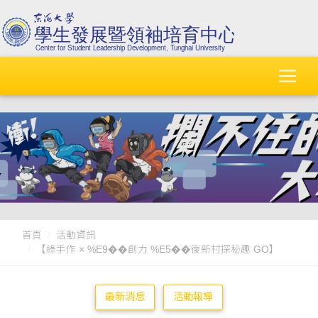
首頁
活動資訊
【綠手作 × %E9��創力 %E5��復新村探秘趣 GO】
最新消息
活動報導